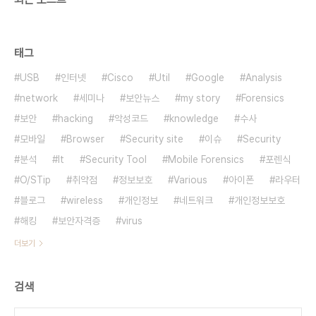
태그
USB
인터넷
Cisco
Util
Google
Analysis
network
세미나
보안뉴스
my story
Forensics
보안
hacking
악성코드
knowledge
수사
모바일
Browser
Security site
이슈
Security
분석
It
Security Tool
Mobile Forensics
포렌식
O/STip
취약점
정보보호
Various
아이폰
라우터
블로그
wireless
개인정보
네트워크
개인정보보호
해킹
보안자격증
virus
더보기
검색