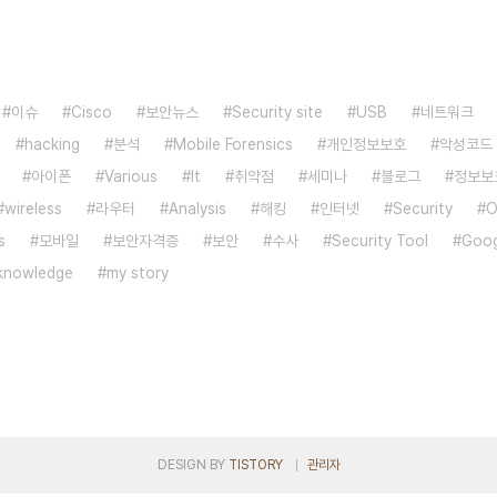
이슈
Cisco
보안뉴스
Security site
USB
네트워크
hacking
분석
Mobile Forensics
개인정보보호
악성코드
아이폰
Various
It
취약점
세미나
블로그
정보보
wireless
라우터
Analysis
해킹
인터넷
Security
O
s
모바일
보안자격증
보안
수사
Security Tool
Goog
knowledge
my story
DESIGN BY
TISTORY
관리자