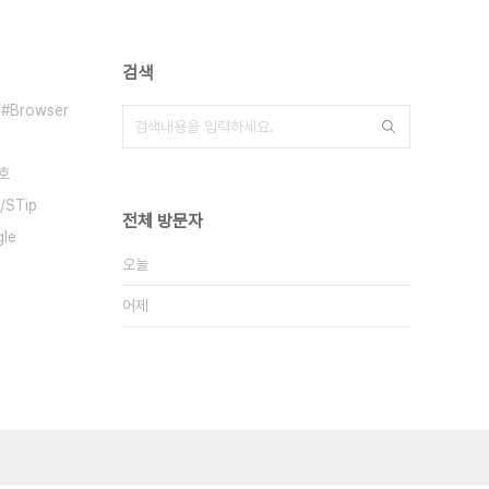
검색
Browser
호
/STip
전체 방문자
le
오늘
어제