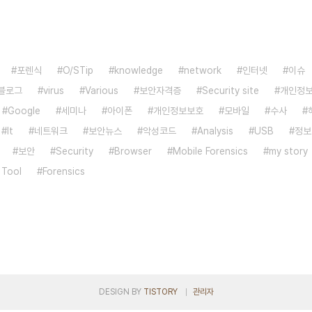
포렌식
O/STip
knowledge
network
인터넷
이슈
블로그
virus
Various
보안자격증
Security site
개인정
Google
세미나
아이폰
개인정보보호
모바일
수사
It
네트워크
보안뉴스
악성코드
Analysis
USB
정보
보안
Security
Browser
Mobile Forensics
my story
 Tool
Forensics
DESIGN BY
TISTORY
관리자